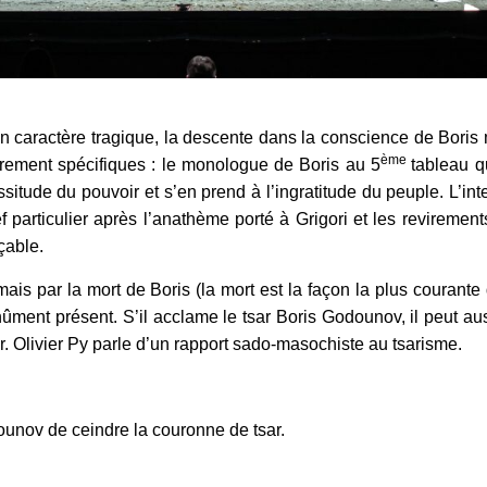
n caractère tragique, la descente dans la conscience de Boris m
ème
èrement spécifiques : le monologue de Boris au 5
tableau qu
tude du pouvoir et s’en prend à l’ingratitude du peuple. L’inte
f particulier après l’anathème porté à Grigori et les reviremen
çable.
ais par la mort de Boris (la mort est la façon la plus courante
ment présent. S’il acclame le tsar Boris Godounov, il peut aus
er. Olivier Py parle d’un rapport sado-masochiste au tsarisme.
ounov de ceindre la couronne de tsar.