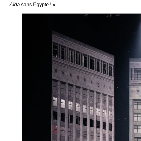
Aïda
sans
É
gypte ! ».