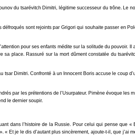
unov du tsarévitch Dimitri, légitime successeur du trône. Le novi
défroqués sont rejoints par Grigori qui souhaite passer en Polo
’attention pour ses enfants médite sur la solitude du pouvoir. Il
re sa place. Rassuré sur la mort dûment constatée du tsarévitc
au tsar Dimitri. Confronté à un Innocent Boris accuse le coup d
ndrés par les prétentions de l’Usurpateur. Pimène évoque les m
end le dernier soupir.
ant dans l’histoire de la Russie. Pour celui qui pense que « Bo
. « Et je le dis d’autant plus sincèrement, ajoute-t-il, que j’ai 