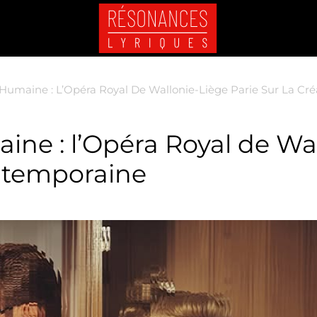
x Humaine : L’Opéra Royal De Wallonie-Liège Parie Sur La C
aine : l’Opéra Royal de Wa
ontemporaine