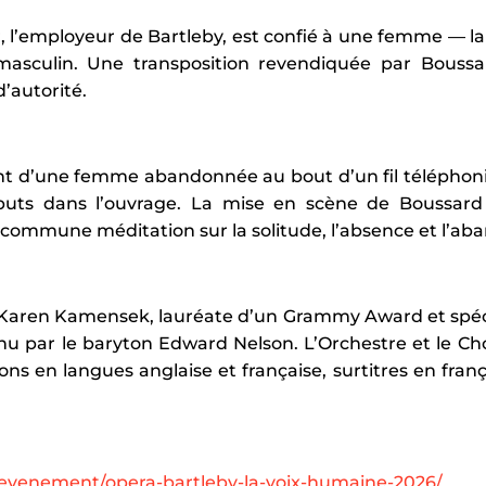
, l’employeur de Bartleby, est confié à une femme — la 
t masculin. Une transposition revendiquée par Bo
d’autorité.
t d’une femme abandonnée au bout d’un fil téléphoni
ébuts dans l’ouvrage. La mise en scène de Boussard t
commune méditation sur la solitude, l’absence et l’ab
e Karen Kamensek, lauréate d’un Grammy Award et spéci
t tenu par le baryton Edward Nelson. L’Orchestre et le
ns en langues anglaise et française, surtitres en franç
/evenement/opera-bartleby-la-voix-humaine-2026/