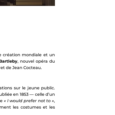
 création mondiale et un
Bartleby
, nouvel opéra du
vret de Jean Cocteau.
tions sur le jeune public.
ubliée en 1853 — celle d’un
re
« I would prefer not to »
,
ement les costumes et les