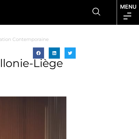
MENU
réation Contemporaine
llonie-Liège