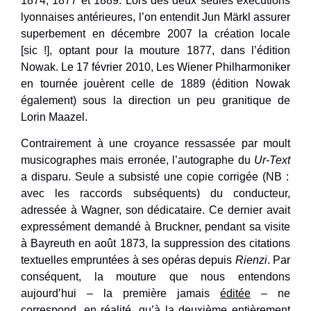
1874, 1877 et 1889. Lors des deux seules exécutions
lyonnaises antérieures, l’on entendit Jun Märkl assurer
superbement en décembre 2007 la création locale
[sic !], optant pour la mouture 1877, dans l’édition
Nowak. Le 17 février 2010, Les Wiener Philharmoniker
en tournée jouèrent celle de 1889 (édition Nowak
également) sous la direction un peu granitique de
Lorin Maazel.
Contrairement à une croyance ressassée par moult
musicographes mais erronée, l’autographe du
Ur-Text
a disparu. Seule a subsisté une copie corrigée (NB :
avec les raccords subséquents) du conducteur,
adressée à Wagner, son dédicataire. Ce dernier avait
expressément demandé à Bruckner, pendant sa visite
à Bayreuth en août 1873, la suppression des citations
textuelles empruntées à ses opéras depuis
Rienzi
. Par
conséquent, la mouture que nous entendons
aujourd’hui – la première jamais
éditée
– ne
correspond, en réalité, qu’à la deuxième entièrement