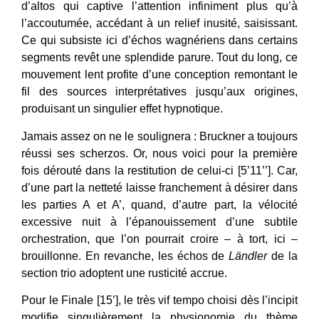
d’altos qui captive l’attention infiniment plus qu’à
l’accoutumée, accédant à un relief inusité, saisissant.
Ce qui subsiste ici d’échos wagnériens dans certains
segments revêt une splendide parure. Tout du long, ce
mouvement lent profite d’une conception remontant le
fil des sources interprétatives jusqu’aux origines,
produisant un singulier effet hypnotique.
Jamais assez on ne le soulignera : Bruckner a toujours
réussi ses scherzos. Or, nous voici pour la première
fois dérouté dans la restitution de celui-ci [5’11’’]. Car,
d’une part la netteté laisse franchement à désirer dans
les parties A et A’, quand, d’autre part, la vélocité
excessive nuit à l’épanouissement d’une subtile
orchestration, que l’on pourrait croire – à tort, ici –
brouillonne. En revanche, les échos de
Ländler
de la
section trio adoptent une rusticité accrue.
Pour le Finale [15’], le très vif tempo choisi dès l’incipit
modifie singulièrement la physionomie du thème