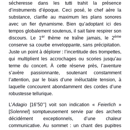
sécheresse dans les tutti trahit la présence
d’instruments d’époque. Ceci posé, le chef aère la
substance, clarifie au maximum les plans sonores
avec un fier dynamisme. Bien qu’adoptant ici des
tempos globalement soutenus, il sait faire respirer son
er
ème
discours. Le 1
thème ne traîne jamais, le 2
conserve sa courbe enveloppante, sans précipitation.
Juste un point à déplorer : l’incertitude des trompettes,
qui multiplient les accrochages ou scories jusqu’au
terme du concert. À cette réserve près, l’aventure
s’avère passionnante, soutenant constamment
l’attention, par le biais d’une inéluctable tension, à
laquelle concourent abondamment des cordes d’une
robustesse tellurique.
L’
Adagio
[16’50’’] voit son indication «
Feierlich
»
[
Solennel
] somptueusement servie par des archets
décidément exceptionnels, d’une chaleur
communicative. Au sommet : un chant des pupitres