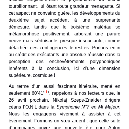
tourbillonnant, lui ôtant toute grandeur menaçante. Si
cet aspect ne convainc guère, les développements du
deuxième sujet accèdent à une surprenante
démesure, tandis que le troisième matériau se
métamorphose positivement, arborant une parure
neuve mais séduisante, presque insouciante, comme
détachée des contingences terrestres. Portons enfin
au crédit des exécutants une absolue réussite dans la
perception des enchevêtrements polyphoniques
inhérents à la conclusion, ici d’une dimension
supérieure, cosmique !
Au terme d’un aussi fascinant itinéraire, mené en
1
seulement 60’41’’
*, rappelons à nos lecteurs que, le
26 avril prochain, Nikolaj Szeps-Znaider dirigera
céans l’O.N.L dans la
Symphonie N°7 en Mi Majeur
.
Nous les engageons vivement à assister à cet
évènement. Formons un vœu ardent : que cette suite
d’hommages ouvre une nouvelle ère pour Anton