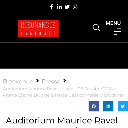
MENU
Bienvenue
Presse
Auditorium Maurice Ravel – Lyon – 28 Octobre 2024 :
Anima Eterna Brugge & Heras-Casado Mahler / Bruckner
Auditorium Maurice Ravel