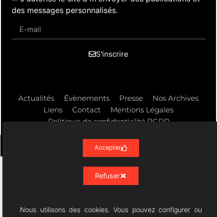
des messages personnalisés.
S'inscrire
Actualités
Évènements
Presse
Nos Archives
Liens
Contact
Mentions Légales
Politique de confidentialité RGPD
Accepter
Résonances Lyriques
- 07/23 -
Refuser
06/08/2026 © All rights Reserved. GEMEA Interactive
Nous utilisons des cookies. Vous pouvez configurer ou