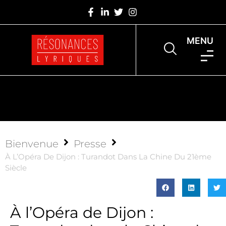
MENU
Bienvenue
Presse
À L’Opéra De Dijon : Turandot Dans La Chine Du 21ème
Siècle
À l’Opéra de Dijon :