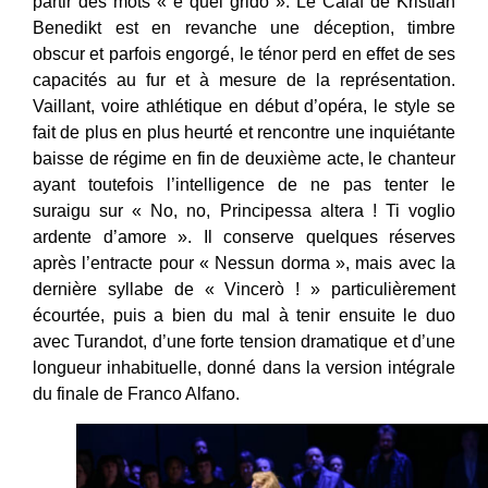
partir des mots « e quel grido ». Le Calaf de Kristian
Benedikt est en revanche une déception, timbre
obscur et parfois engorgé, le ténor perd en effet de ses
capacités au fur et à mesure de la représentation.
Vaillant, voire athlétique en début d’opéra, le style se
fait de plus en plus heurté et rencontre une inquiétante
baisse de régime en fin de deuxième acte, le chanteur
ayant toutefois l’intelligence de ne pas tenter le
suraigu sur « No, no, Principessa altera ! Ti voglio
ardente d’amore ». Il conserve quelques réserves
après l’entracte pour « Nessun dorma », mais avec la
dernière syllabe de « Vincerò ! » particulièrement
écourtée, puis a bien du mal à tenir ensuite le duo
avec Turandot, d’une forte tension dramatique et d’une
longueur inhabituelle, donné dans la version intégrale
du finale de Franco Alfano.