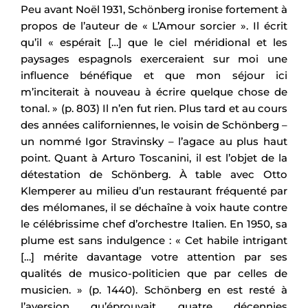
Peu avant Noël 1931, Schönberg ironise fortement à
propos de l’auteur de « L’Amour sorcier ». Il écrit
qu’il « espérait […] que le ciel méridional et les
paysages espagnols exerceraient sur moi une
influence bénéfique et que mon séjour ici
m’inciterait à nouveau à écrire quelque chose de
tonal. » (p. 803) Il n’en fut rien. Plus tard et au cours
des années californiennes, le voisin de Schönberg –
un nommé Igor Stravinsky – l’agace au plus haut
point. Quant à Arturo Toscanini, il est l’objet de la
détestation de Schönberg. À table avec Otto
Klemperer au milieu d’un restaurant fréquenté par
des mélomanes, il se déchaîne à voix haute contre
le célébrissime chef d’orchestre Italien. En 1950, sa
plume est sans indulgence : « Cet habile intrigant
[…] mérite davantage votre attention par ses
qualités de musico-politicien que par celles de
musicien. » (p. 1440). Schönberg en est resté à
l’aversion qu’éprouvait quatre décennies