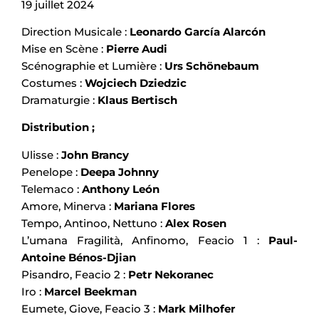
19 juillet 2024
Direction Musicale :
Leonardo García Alarcón
Mise en Scène :
Pierre Audi
Scénographie et Lumière :
Urs Schönebaum
Costumes :
Wojciech Dziedzic
Dramaturgie :
Klaus Bertisch
Distribution ;
Ulisse :
John Brancy
Penelope :
Deepa Johnny
Telemaco :
Anthony León
Amore, Minerva :
Mariana Flores
Tempo, Antinoo, Nettuno :
Alex Rosen
L’umana Fragilità, Anfinomo, Feacio 1 :
Paul-
Antoine Bénos-Djian
Pisandro, Feacio 2 :
Petr Nekoranec
Iro :
Marcel Beekman
Eumete, Giove, Feacio 3 :
Mark Milhofer