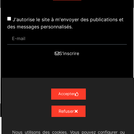
J'autorise le site à m'envoyer des publications et
des messages personnalisés.
S'inscrire
Actualités
Évènements
Presse
Nos Archives
Liens
Contact
Mentions Légales
Accepter
Politique de confidentialité RGPD
Refuser
Résonances Lyriques
- 07/23 -
Nous utilisons des cookies. Vous pouvez configurer ou